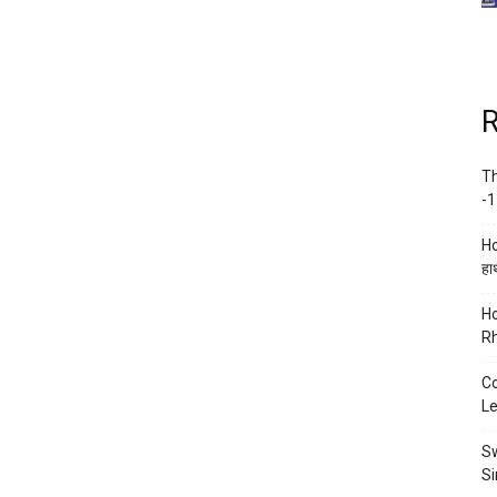
R
Th
-1
Ho
हाथ
Ho
Rh
Co
Le
Sw
Si