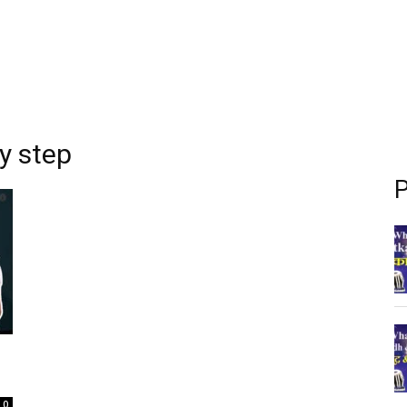
y step
P
0