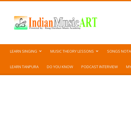
Indian
Music
ART
LEARN SINGING
MUSIC THEORY LESSONS
SONGS NOTA
LEARN TANPURA
DO YOU KNOW
PODCAST INTERVIEW
MY