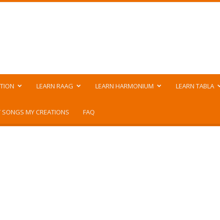
TION
LEARN RAAG
LEARN HARMONIUM
LEARN TABLA
 SONGS MY CREATIONS
FAQ