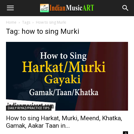
Home
Tags
How to sing Murki
Tag: how to sing Murki
DAILY RIYAZ/PRACTICE TIPS
How to sing Harkat, Murki, Meend, Khatka,
Gamak, Aakar Taan in...
-
0