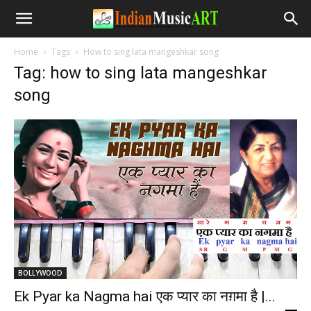
Home
Tags
How to sing lata mangeshkar song
Tag: how to sing lata mangeshkar
song
BOLLYWOOD
Ek Pyar ka Nagma hai एक प्यार का नग़मा है |...