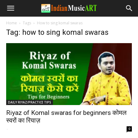
Home
Tags
How to sing komal swaras
Tag: how to sing komal swaras
DAILY RIYAZ/PRACTICE TIPS
Riyaz of Komal swaras for beginners कोमल
स्वरों का रियाज़
-
0