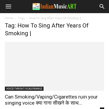
Home
Tags
How To Sing After Years Of Smoking |
Tag: How To Sing After Years Of
Smoking |
VOICE/THROAT/SCALE/RANGE
Can Smoking/Vaping/Cigarettes ruin your
singing voice क्या गाना सीखने के साथ...