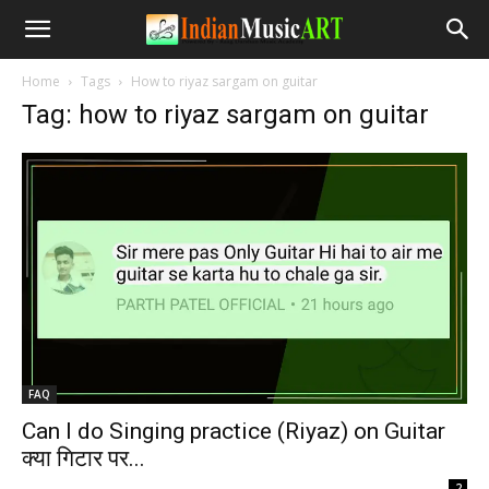
Home
Tags
How to riyaz sargam on guitar
Tag: how to riyaz sargam on guitar
FAQ
Can I do Singing practice (Riyaz) on Guitar
क्या गिटार पर...
-
2