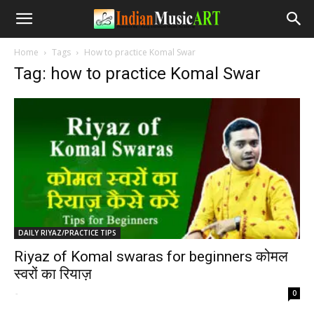
Home
Tags
How to practice Komal Swar
Tag: how to practice Komal Swar
DAILY RIYAZ/PRACTICE TIPS
Riyaz of Komal swaras for beginners कोमल
स्वरों का रियाज़
-
0