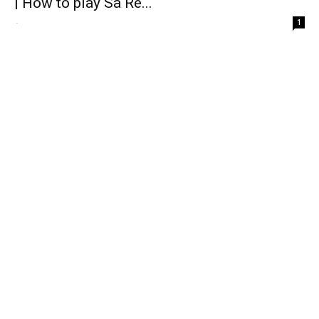
| How to play Sa Re...
-
1