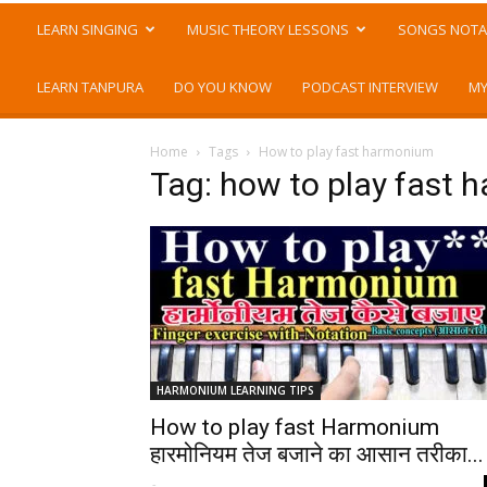
LEARN SINGING
MUSIC THEORY LESSONS
SONGS NOTA
LEARN TANPURA
DO YOU KNOW
PODCAST INTERVIEW
MY
Home
Tags
How to play fast harmonium
Tag: how to play fast
HARMONIUM LEARNING TIPS
How to play fast Harmonium
हारमोनियम तेज बजाने का आसान तरीका...
-