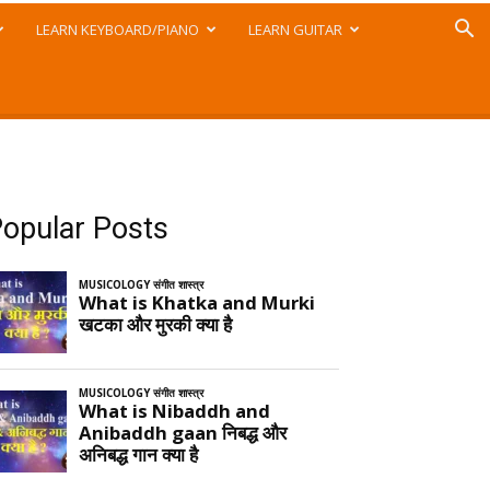
LEARN KEYBOARD/PIANO
LEARN GUITAR
opular Posts