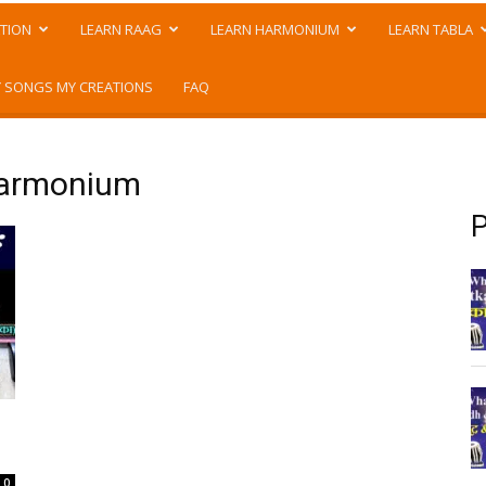
TION
LEARN RAAG
LEARN HARMONIUM
LEARN TABLA
 SONGS MY CREATIONS
FAQ
 harmonium
P
0