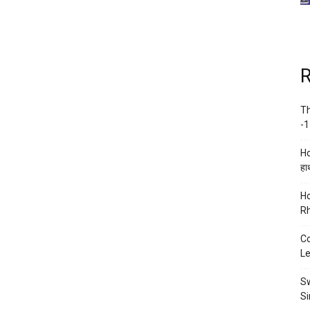
R
Th
-1
Ho
हाथ
Ho
Rh
Co
Le
Sw
Si