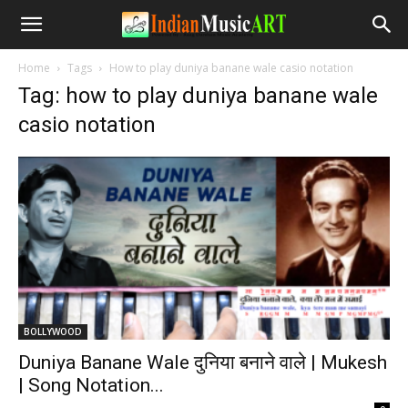
Home
Tags
How to play duniya banane wale casio notation
Tag: how to play duniya banane wale
casio notation
BOLLYWOOD
Duniya Banane Wale दुनिया बनाने वाले | Mukesh
| Song Notation...