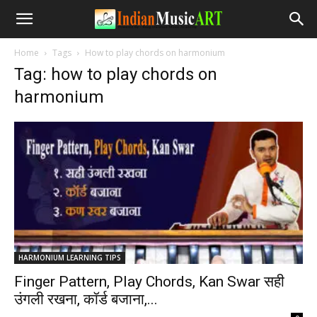
Home
Tags
How to play chords on harmonium
Tag: how to play chords on
harmonium
HARMONIUM LEARNING TIPS
Finger Pattern, Play Chords, Kan Swar सही
उंगली रखना, कॉर्ड बजाना,...