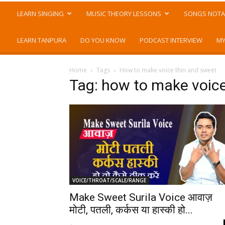
LEARN SINGING
MUSIC THEORY LESSONS
SONGS NOTA
LEARN TANPURA
DO YOU KNOW
PODCAST INTERVIEW
MY
Home
Tags
How to make voice thin and sweet
Tag: how to make voice
VOICE/THROAT/SCALE/RANGE
Make Sweet Surila Voice आवाज़
मोटी, पतली, कर्कस या हास्की हो...
-