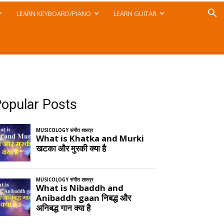
LEARN KEYBOARD/PIANO
LEARN GUITAR
opular Posts