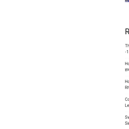
R
Th
-1
Ho
हाथ
Ho
Rh
Co
Le
Sw
Si