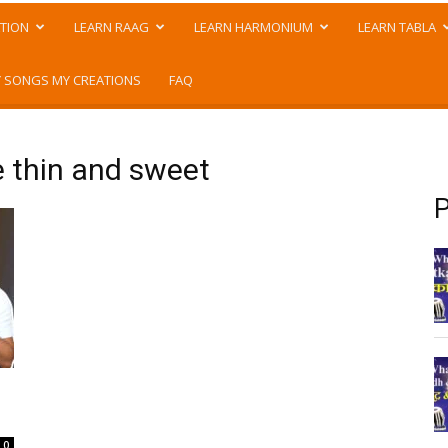
TION
LEARN RAAG
LEARN HARMONIUM
LEARN TABLA
 SONGS MY CREATIONS
FAQ
 thin and sweet
P
0