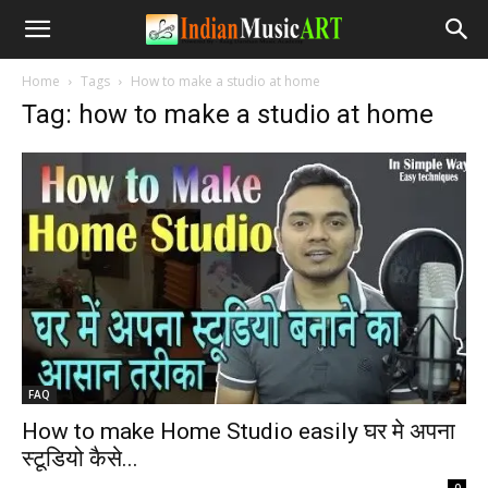
Home
Tags
How to make a studio at home
Tag: how to make a studio at home
FAQ
How to make Home Studio easily घर मे अपना
स्टूडियो कैसे...
-
0