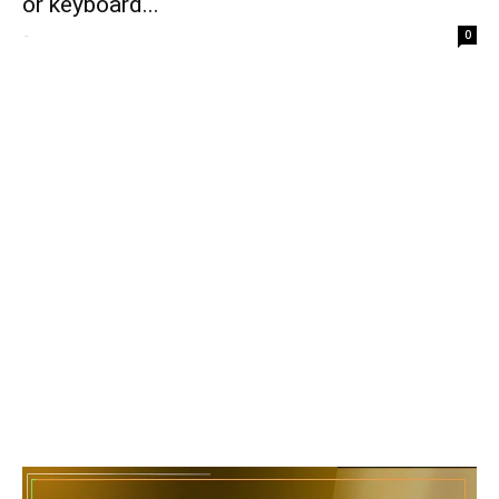
or keyboard...
-
0