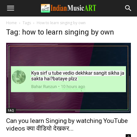
Home
Tags
How to learn singing by own
Tag: how to learn singing by own
FAQ
Can you learn Singing by watching YouTube
videos क्या वीडियो देखकर...
-
0