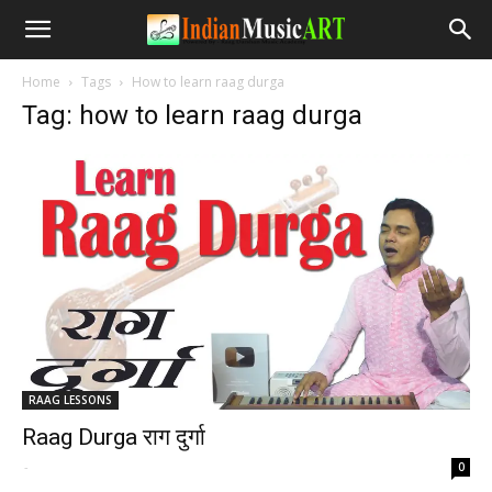
Home
Tags
How to learn raag durga
Tag: how to learn raag durga
RAAG LESSONS
Raag Durga राग दुर्गा
-
0