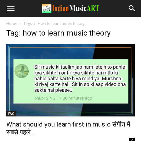
Home
Tags
How to learn music theory
Tag: how to learn music theory
FAQ
What should you learn first in music संगीत में
सबसे पहले...
-
0