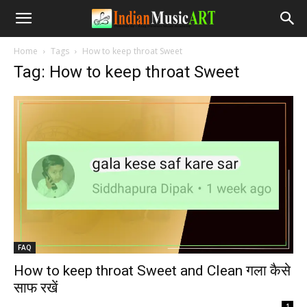
Home
Tags
How to keep throat Sweet
Tag: How to keep throat Sweet
FAQ
How to keep throat Sweet and Clean गला कैसे
साफ रखें
-
1