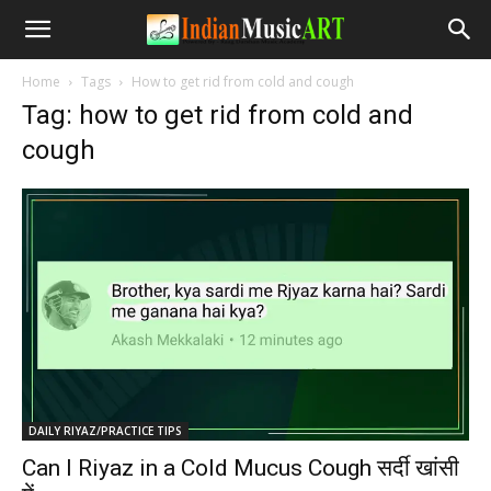
Home
Tags
How to get rid from cold and cough
Tag: how to get rid from cold and
cough
DAILY RIYAZ/PRACTICE TIPS
Can I Riyaz in a Cold Mucus Cough सर्दी खांसी