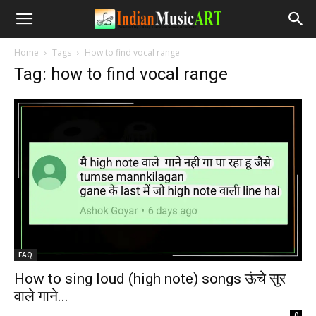
Home
Tags
How to find vocal range
Tag: how to find vocal range
FAQ
How to sing loud (high note) songs ऊंचे सुर
वाले गाने...
-
0