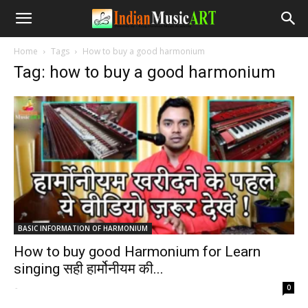
Home
Tags
How to buy a good harmonium
Tag: how to buy a good harmonium
BASIC INFORMATION OF HARMONIUM
How to buy good Harmonium for Learn
singing सही हार्मोनीयम की...
-
0