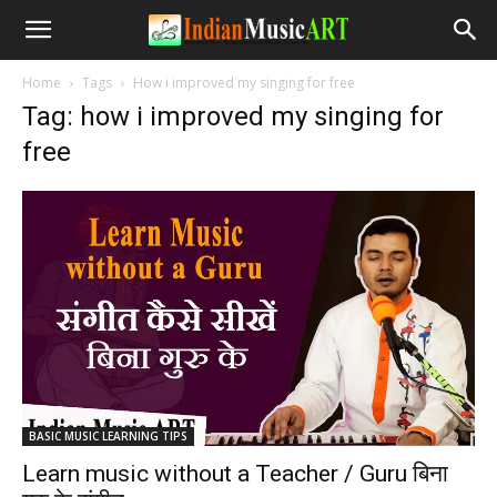
Home
Tags
How i improved my singing for free
Tag: how i improved my singing for
free
BASIC MUSIC LEARNING TIPS
Learn music without a Teacher / Guru बिना