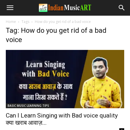
Home
Tags
How do you get rid of a bad voice
Tag: How do you get rid of a bad
voice
BASIC MUSIC LEARNING TIPS
Can I Learn Singing with Bad voice quality
क्या खराब आवाज़...