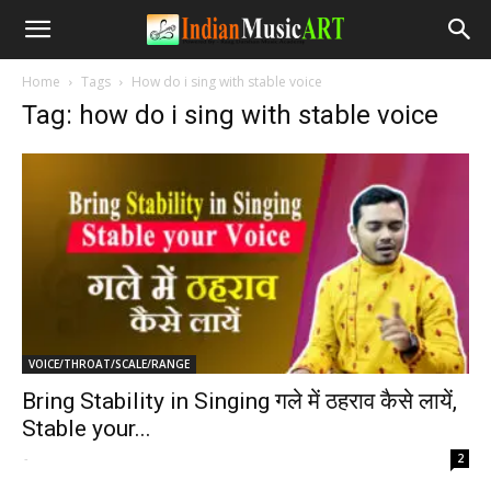
Home
Tags
How do i sing with stable voice
Tag: how do i sing with stable voice
VOICE/THROAT/SCALE/RANGE
Bring Stability in Singing गले में ठहराव कैसे लायें,
Stable your...
-
2