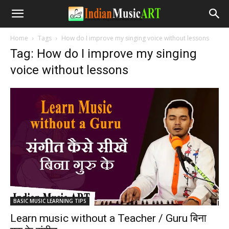
Home
Tags
How do I improve my singing voice without lessons
Tag: How do I improve my singing
voice without lessons
BASIC MUSIC LEARNING TIPS
Learn music without a Teacher / Guru बिना