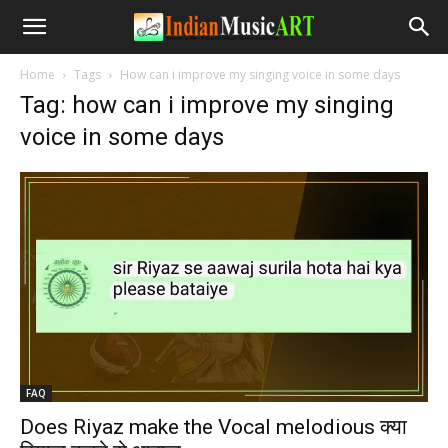
Home
Tags
How can i improve my singing voice in some days
Tag: how can i improve my singing
voice in some days
FAQ
Does Riyaz make the Vocal melodious क्या