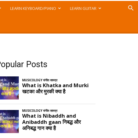
LEARN KEYBOARD/PIANO
LEARN GUITAR
opular Posts