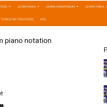
TION
LEARN RAAG
LEARN HARMONIUM
LEARN TABLA
 SONGS MY CREATIONS
FAQ
m piano notation
P
लो
0