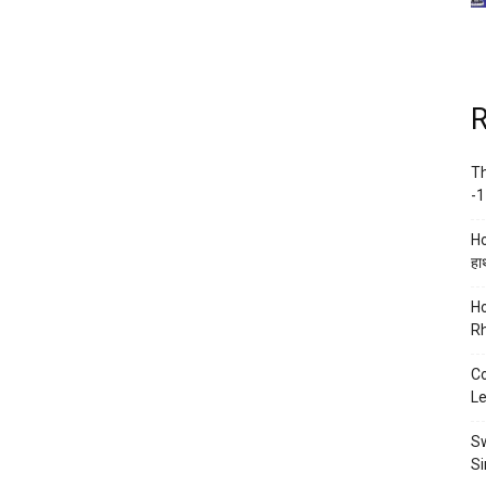
R
Th
-1
Ho
हाथ
Ho
Rh
Co
Le
Sw
Si