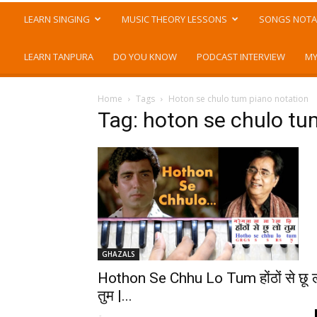
LEARN SINGING
MUSIC THEORY LESSONS
SONGS NOTA
LEARN TANPURA
DO YOU KNOW
PODCAST INTERVIEW
MY
Home
Tags
Hoton se chulo tum piano notation
Tag: hoton se chulo tu
GHAZALS
Hothon Se Chhu Lo Tum होंठों से छू 
तुम |...
-