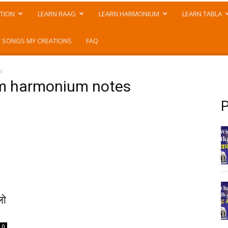
TION
LEARN RAAG
LEARN HARMONIUM
LEARN TABLA
 SONGS MY CREATIONS
FAQ
s
um harmonium notes
P
लो
0