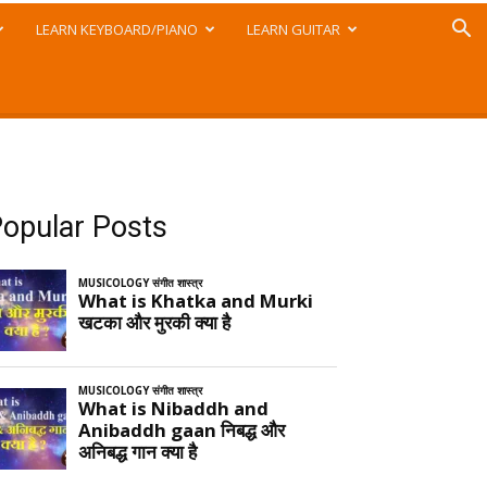
LEARN KEYBOARD/PIANO
LEARN GUITAR
opular Posts