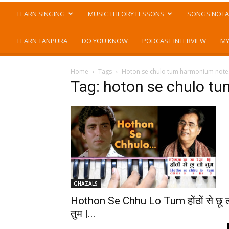
LEARN SINGING
MUSIC THEORY LESSONS
SONGS NOTA
LEARN TANPURA
DO YOU KNOW
PODCAST INTERVIEW
MY
Home
Tags
Hoton se chulo tum harmonium note
Tag: hoton se chulo t
GHAZALS
Hothon Se Chhu Lo Tum होंठों से छू 
तुम |...
-