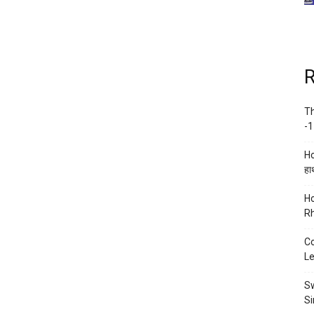
R
Th
-1
Ho
हाथ
Ho
Rh
Co
Le
Sw
Si