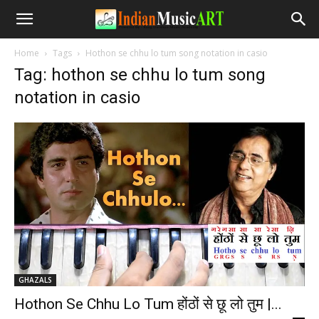
Home
Tags
Hothon se chhu lo tum song notation in casio
Tag: hothon se chhu lo tum song
notation in casio
GHAZALS
Hothon Se Chhu Lo Tum होंठों से छू लो तुम |...