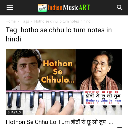
Home
Tags
Hotho se chhu lo tum notes in hindi
Tag: hotho se chhu lo tum notes in
hindi
GHAZALS
Hothon Se Chhu Lo Tum होंठों से छू लो तुम |...