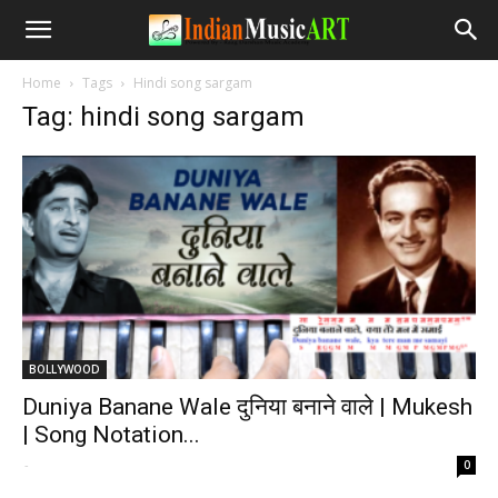
Home
Tags
Hindi song sargam
Tag: hindi song sargam
BOLLYWOOD
Duniya Banane Wale दुनिया बनाने वाले | Mukesh
| Song Notation...
-
0