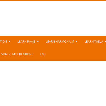
TION
LEARN RAAG
LEARN HARMONIUM
LEARN TABLA
 SONGS MY CREATIONS
FAQ