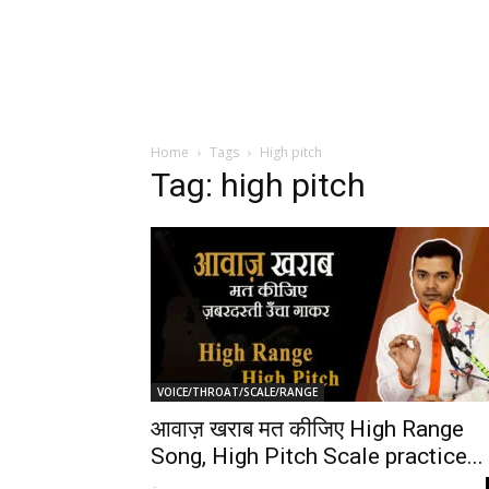
Home
Tags
High pitch
Tag: high pitch
VOICE/THROAT/SCALE/RANGE
आवाज़ खराब मत कीजिए High Range
Song, High Pitch Scale practice...
-