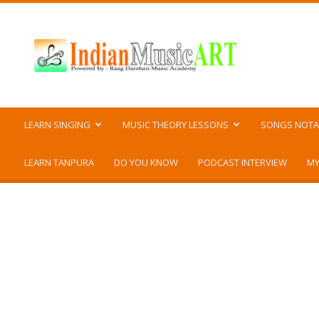
Indian
Music
ART
LEARN SINGING
MUSIC THEORY LESSONS
SONGS NOTA
LEARN TANPURA
DO YOU KNOW
PODCAST INTERVIEW
MY