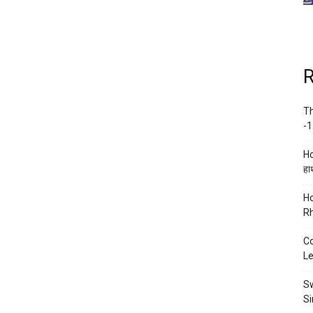
R
Th
-1
Ho
हाथ
Ho
Rh
Co
Le
Sw
Si