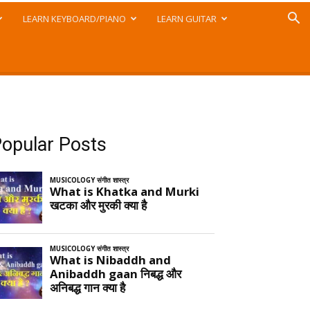
LEARN KEYBOARD/PIANO
LEARN GUITAR
opular Posts