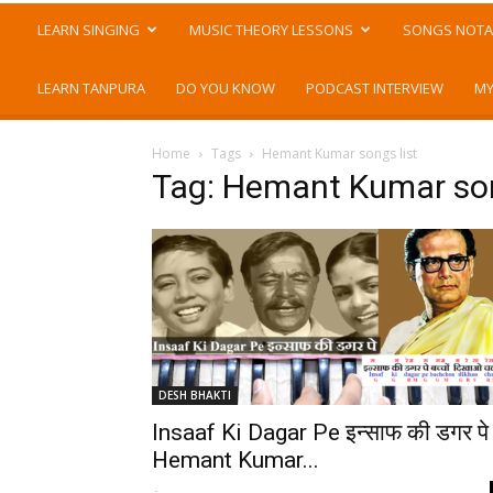
LEARN SINGING
MUSIC THEORY LESSONS
SONGS NOTA
LEARN TANPURA
DO YOU KNOW
PODCAST INTERVIEW
MY
Home
Tags
Hemant Kumar songs list
Tag: Hemant Kumar son
DESH BHAKTI
Insaaf Ki Dagar Pe इन्साफ की डगर पे 
Hemant Kumar...
-