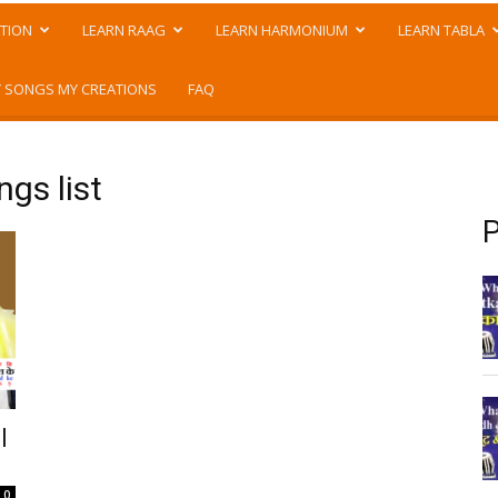
TION
LEARN RAAG
LEARN HARMONIUM
LEARN TABLA
 SONGS MY CREATIONS
FAQ
gs list
P
|
0