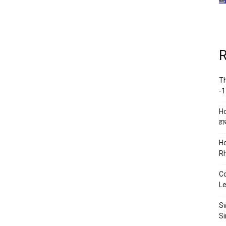
R
Th
-1
Ho
हाथ
Ho
Rh
Co
Le
Sw
Si