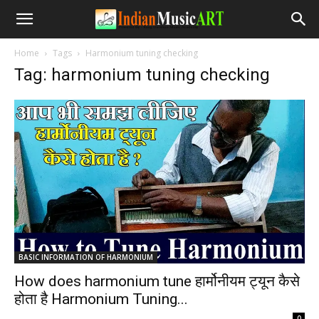
Home
Tags
Harmonium tuning checking
Tag: harmonium tuning checking
BASIC INFORMATION OF HARMONIUM
How does harmonium tune हार्मोनीयम ट्यून कैसे
होता है Harmonium Tuning...
-
0