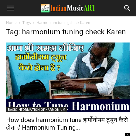
Home
Tags
Harmonium tuning check Karen
Tag: harmonium tuning check Karen
BASIC INFORMATION OF HARMONIUM
How does harmonium tune हार्मोनीयम ट्यून कैसे
होता है Harmonium Tuning...
-
0