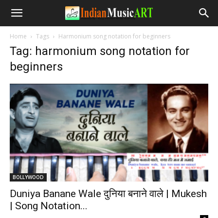
Home
Tags
Harmonium song notation for beginners
Tag: harmonium song notation for
beginners
BOLLYWOOD
Duniya Banane Wale दुनिया बनाने वाले | Mukesh
| Song Notation...