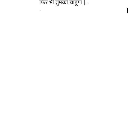
फिर भी तुमको चाहूँगा |...
-