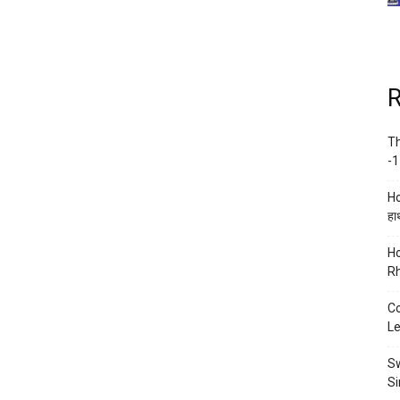
R
Th
-1
Ho
हाथ
Ho
Rh
Co
Le
Sw
Si