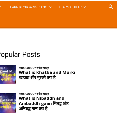
LEARN KEYBOARD/PIANO
LEARN GUITAR
opular Posts