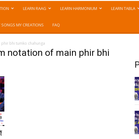
TION
LEARN RAAG
LEARN HARMONIUM
LEARN TABLA
 SONGS MY CREATIONS
FAQ
 phir bhi tumko chahunga
 notation of main phir bhi
P
ं