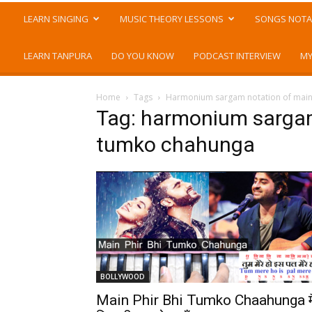
LEARN SINGING
MUSIC THEORY LESSONS
SONGS NOTA
LEARN TANPURA
DO YOU KNOW
PODCAST INTERVIEW
MY
Home
Tags
Harmonium sargam notation of main
Tag: harmonium sargam
tumko chahunga
BOLLYWOOD
Main Phir Bhi Tumko Chaahunga मै