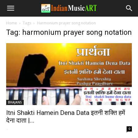
Home
Tags
Harmonium prayer song notation
Tag: harmonium prayer song notation
BHAJANS
Itni Shakti Hamein Dena Data इतनी शक्ति हमें
देना दाता |...
-
0