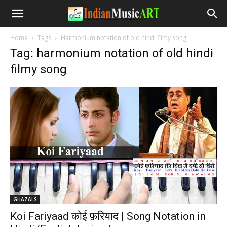
Home
Tags
Harmonium notation of old hindi filmy song
Tag: harmonium notation of old hindi
filmy song
GHAZALS
Koi Fariyaad कोई फ़रियाद | Song Notation in