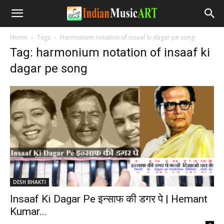
Home
Tags
Harmonium notation of insaaf ki dagar pe song
Tag: harmonium notation of insaaf ki
dagar pe song
DESH BHAKTI
Insaaf Ki Dagar Pe इन्साफ की डगर पे | Hemant
Kumar...