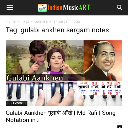
Home
Tags
Gulabi ankhen sargam notes
Tag: gulabi ankhen sargam notes
BOLLYWOOD
Gulabi Aankhen गुलाबी आँखें | Md Rafi | Song
Notation in...
-
0