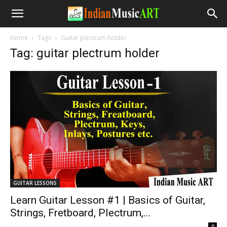
Home
Tags
Guitar plectrum holder
Tag: guitar plectrum holder
GUITAR LESSONS
Learn Guitar Lesson #1 | Basics of Guitar,
Strings, Fretboard, Plectrum,...
-
0