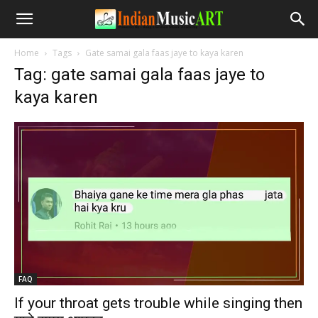
Home
Tags
Gate samai gala faas jaye to kaya karen
Tag: gate samai gala faas jaye to
kaya karen
FAQ
If your throat gets trouble while singing then