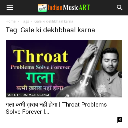
Home
Tags
Gale ki dekhbhaal karna
Tag: Gale ki dekhbhaal karna
VOICE/THROAT/SCALE/RANGE
गला कभी ख़राब नहीं होगा | Throat Problems
Solve Forever |...
-
0