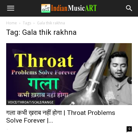
Home
Tags
Gala thik rakhna
Tag: Gala thik rakhna
VOICE/THROAT/SCALE/RANGE
गला कभी ख़राब नहीं होगा | Throat Problems
Solve Forever |...
-
0