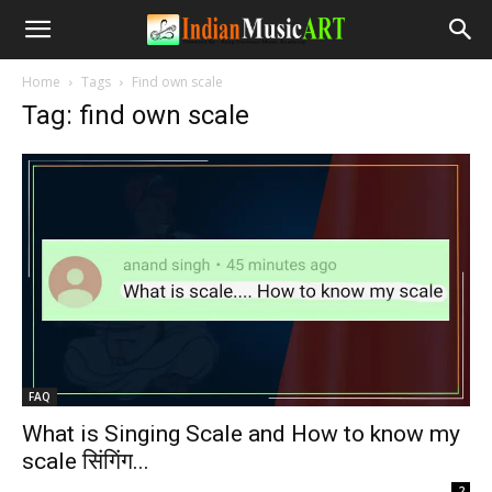
Home
Tags
Find own scale
Tag: find own scale
FAQ
What is Singing Scale and How to know my
scale सिंगिंग...
-
2