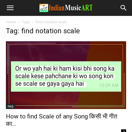
Home
Tags
Find notation scale
Tag: find notation scale
FAQ
How to find Scale of any Song किसी भी गीत
का...
-
2