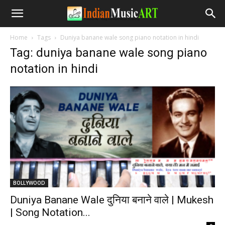
Home
Tags
Duniya banane wale song piano notation in hindi
Tag: duniya banane wale song piano
notation in hindi
BOLLYWOOD
Duniya Banane Wale दुनिया बनाने वाले | Mukesh
| Song Notation...