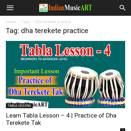
Home
Tags
Dha terekete practice
Tag: dha terekete practice
TABLA LESSONS
Learn Tabla Lesson – 4 | Practice of Dha
Terekete Tak
-
0