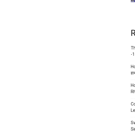
R
Th
-1
Ho
हाथ
Ho
Rh
Co
Le
Sw
Si