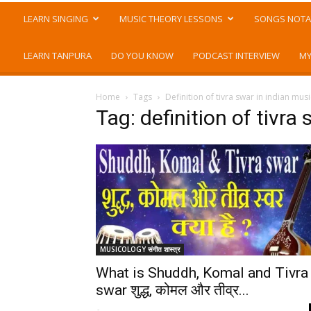
LEARN SINGING
MUSIC THEORY LESSONS
SONGS NOTA
LEARN TANPURA
DO YOU KNOW
PODCAST INTERVIEW
MY
Home
Tags
Definition of tivra swar in indian musi
Tag: definition of tivra
MUSICOLOGY संगीत शास्त्र
What is Shuddh, Komal and Tivra
swar शुद्ध, कोमल और तीव्र...
-