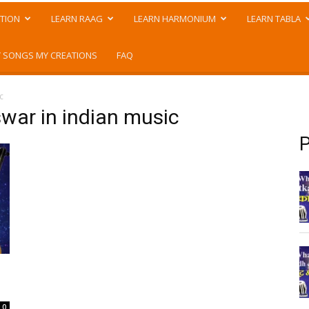
TION
LEARN RAAG
LEARN HARMONIUM
LEARN TABLA
 SONGS MY CREATIONS
FAQ
c
 swar in indian music
P
0