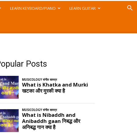
LEARN KEYBOARD/PIANO
LEARN GUITAR
opular Posts